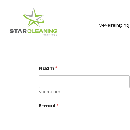
Gevelreiniging
Naam
*
Voornaam
E-mail
*