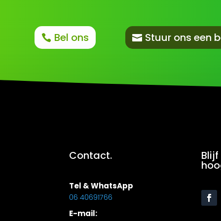
Bel ons
Stuur ons een b
Contact.
Blij
hoo
Tel & WhatsApp
06 40691766
E-mail: